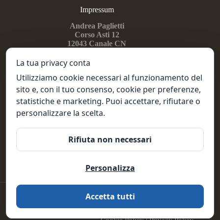
Impressum
Andrea Paglietti
Corso Asti 12
12043
Canale CN
PGLNDR74E27B111X
IT02918320041
La tua privacy conta
Utilizziamo cookie necessari al funzionamento del
sito e, con il tuo consenso, cookie per preferenze,
Seguimi su...
statistiche e marketing. Puoi accettare, rifiutare o
Instragram
personalizzare la scelta.
Linkedin
Facebook
Rifiuta non necessari
Mi trovi anche su...
Personalizza
Vino & Mercati
Copyright © 2026 - È un progetto
Calvi & Partners
Accetta tutti