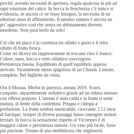
perché, avendo necessità di apertura, regala qualcosa in più ad
ogni rotazione del calice. In bocca la freschezza c’è tutta e si
evidenzia, se ancora ce ne fosse bisogno, la necessita di un
ulteriore anno di affinamento. Il tannino maturo è ancora un
po’ aggressivo così che senza un abbinamento diventa
mordente. Non puoi berlo da solo!
Ciò che mi piace è la coerenza tra olfatto e gusto e il retro
olfatto di frutta fresca.
Come mi diceva un rappresentante in toscana vino è franco:
Colore, naso, bocca e retro olfattivo convergono
Persistenza buona. Equilibrato di quell’equilibrio appena
arrivato. Sicuramente meno spigoloso di un Chianti. Lineare,
completo. Bel biglietto da visita.
Ora il Moraia, Merlot in purezza, annata 2019. Scuro,
compatto, attraentemente seduttivo grazie ad un rubino intenso
con riflessi porpora. L’annata è stata calda e la frutta si sente
matura, al limite della confettura. Prugna e ciliegia a
profusione. La frutta sembra masticabile, croccante. I 12 mesi
di barrique, sempre di diversi passaggi fanno emergere sentori
terziari. In bocca la sensazione rispetto al Vicomoro è di
maggior calore e persistenza minore. Un vino più facile, forse
più piacione. Dotato di una morbidezza che migliorerà