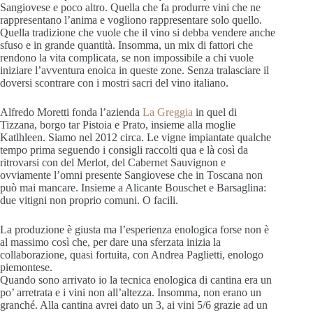
Sangiovese e poco altro. Quella che fa produrre vini che ne
rappresentano l’anima e vogliono rappresentare solo quello.
Quella tradizione che vuole che il vino si debba vendere anche
sfuso e in grande quantità. Insomma, un mix di fattori che
rendono la vita complicata, se non impossibile a chi vuole
iniziare l’avventura enoica in queste zone. Senza tralasciare il
doversi scontrare con i mostri sacri del vino italiano.
Alfredo Moretti fonda l’azienda
La Greggia
in quel di
Tizzana, borgo tar Pistoia e Prato, insieme alla moglie
Katlhleen. Siamo nel 2012 circa. Le vigne impiantate qualche
tempo prima seguendo i consigli raccolti qua e là così da
ritrovarsi con del Merlot, del Cabernet Sauvignon e
ovviamente l’omni presente Sangiovese che in Toscana non
può mai mancare. Insieme a Alicante Bouschet e Barsaglina:
due vitigni non proprio comuni. O facili.
La produzione è giusta ma l’esperienza enologica forse non è
al massimo così che, per dare una sferzata inizia la
collaborazione, quasi fortuita, con Andrea Paglietti, enologo
piemontese.
Quando sono arrivato io la tecnica enologica di cantina era un
po’ arretrata e i vini non all’altezza. Insomma, non erano un
granché. Alla cantina avrei dato un 3, ai vini 5/6 grazie ad un