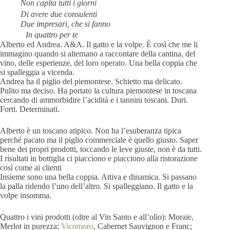
Non capita tutti i giorni
Di avere due consulenti
Due impresari, che si fanno
In quattro per te
Alberto ed Andrea. A&A. Il gatto e la volpe. È così che me li
immagino quando si alternano a raccontare della cantina, del
vino, delle esperienze, del loro operato. Una bella coppia che
si spalleggia a vicenda.
Andrea ha il piglio del piemontese. Schietto ma delicato.
Pulito ma deciso. Ha portato la cultura piemontese in toscana
cercando di ammorbidire l’acidità e i tannini toscani. Duri.
Forti. Determinati.
Alberto è un toscano atipico. Non ha l’esuberanza tipica
perché pacato ma il piglio commerciale è quello giusto. Saper
bene dei propri prodotti, toccando le leve giuste, non è da tutti.
I risultati in bottiglia ci piacciono e piacciono alla ristorazione
così come ai clienti
Insieme sono una bella coppia. Attiva e dinamica. Si passano
la palla ridendo l’uno dell’altro. Si spalleggiano. Il gatto e la
volpe insomma.
Quattro i vini prodotti (oltre al Vin Santo e all’olio): Moraie,
Merlot in purezza;
Vicomoro
, Cabernet Sauvignon e Franc;