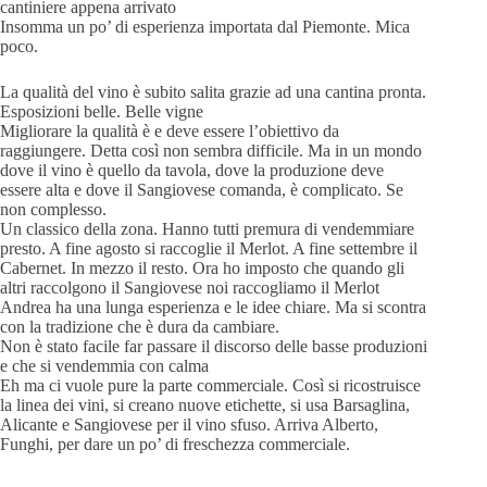
cantiniere appena arrivato
Insomma un po’ di esperienza importata dal Piemonte. Mica
poco.
La qualità del vino è subito salita grazie ad una cantina pronta.
Esposizioni belle. Belle vigne
Migliorare la qualità è e deve essere l’obiettivo da
raggiungere. Detta così non sembra difficile. Ma in un mondo
dove il vino è quello da tavola, dove la produzione deve
essere alta e dove il Sangiovese comanda, è complicato. Se
non complesso.
Un classico della zona. Hanno tutti premura di vendemmiare
presto. A fine agosto si raccoglie il Merlot. A fine settembre il
Cabernet. In mezzo il resto. Ora ho imposto che quando gli
altri raccolgono il Sangiovese noi raccogliamo il Merlot
Andrea ha una lunga esperienza e le idee chiare. Ma si scontra
con la tradizione che è dura da cambiare.
Non è stato facile far passare il discorso delle basse produzioni
e che si vendemmia con calma
Eh ma ci vuole pure la parte commerciale. Così si ricostruisce
la linea dei vini, si creano nuove etichette, si usa Barsaglina,
Alicante e Sangiovese per il vino sfuso. Arriva Alberto,
Funghi, per dare un po’ di freschezza commerciale.