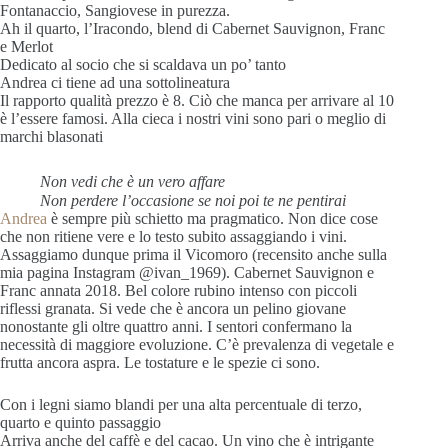
Fontanaccio, Sangiovese in purezza.
Ah il quarto, l’Iracondo, blend di Cabernet Sauvignon, Franc
e Merlot
Dedicato al socio che si scaldava un po’ tanto
Andrea ci tiene ad una sottolineatura
Il rapporto qualità prezzo è 8. Ciò che manca per arrivare al 10
è l’essere famosi. Alla cieca i nostri vini sono pari o meglio di
marchi blasonati
Non vedi che è un vero affare
Non perdere l’occasione se noi poi te ne pentirai
Andrea
è sempre più schietto ma pragmatico. Non dice cose
che non ritiene vere e lo testo subito assaggiando i vini.
Assaggiamo dunque prima il Vicomoro (recensito anche sulla
mia pagina Instagram @ivan_1969). Cabernet Sauvignon e
Franc annata 2018. Bel colore rubino intenso con piccoli
riflessi granata. Si vede che è ancora un pelino giovane
nonostante gli oltre quattro anni. I sentori confermano la
necessità di maggiore evoluzione. C’è prevalenza di vegetale e
frutta ancora aspra. Le tostature e le spezie ci sono.
Con i legni siamo blandi per una alta percentuale di terzo,
quarto e quinto passaggio
Arriva anche del caffè e del cacao. Un vino che è intrigante