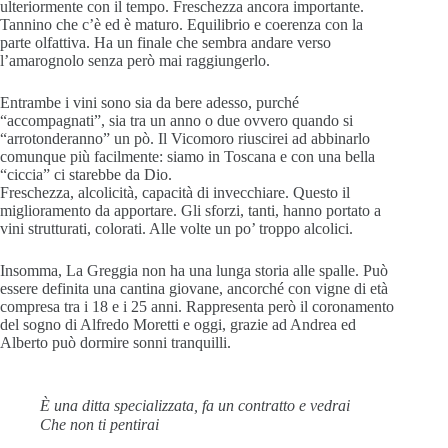
ulteriormente con il tempo. Freschezza ancora importante.
Tannino che c’è ed è maturo. Equilibrio e coerenza con la
parte olfattiva. Ha un finale che sembra andare verso
l’amarognolo senza però mai raggiungerlo.
Entrambe i vini sono sia da bere adesso, purché
“accompagnati”, sia tra un anno o due ovvero quando si
“arrotonderanno” un pò. Il Vicomoro riuscirei ad abbinarlo
comunque più facilmente: siamo in Toscana e con una bella
“ciccia” ci starebbe da Dio.
Freschezza, alcolicità, capacità di invecchiare. Questo il
miglioramento da apportare. Gli sforzi, tanti, hanno portato a
vini strutturati, colorati. Alle volte un po’ troppo alcolici.
Insomma, La Greggia non ha una lunga storia alle spalle. Può
essere definita una cantina giovane, ancorché con vigne di età
compresa tra i 18 e i 25 anni. Rappresenta però il coronamento
del sogno di Alfredo Moretti e oggi, grazie ad Andrea ed
Alberto può dormire sonni tranquilli.
È una ditta specializzata, fa un contratto e vedrai
Che non ti pentirai