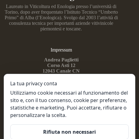
Laureato in Viticoltura ed Enologia presso l’università di
Torino, dopo aver frequentato l’Istituto Tecnico “Umberto
Primo” di Alba (l’Enologica). Svolgo dal 2003 l’attività di
consulenza tecnica per importanti aziende vitivinicole
piemontesi e toscane.
Impressum
Andrea Paglietti
Corso Asti 12
12043
Canale CN
PGLNDR74E27B111X
IT02918320041
La tua privacy conta
Utilizziamo cookie necessari al funzionamento del
sito e, con il tuo consenso, cookie per preferenze,
Seguimi su...
statistiche e marketing. Puoi accettare, rifiutare o
Instragram
personalizzare la scelta.
Linkedin
Facebook
Rifiuta non necessari