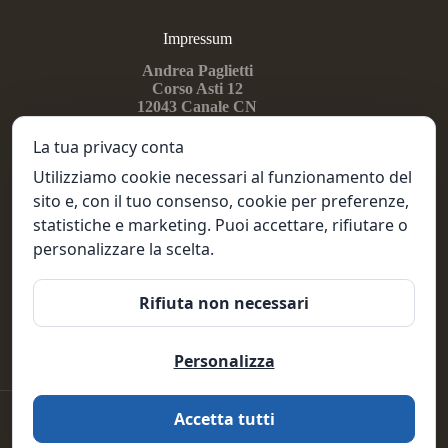
Impressum
Andrea Paglietti
Corso Asti 12
12043
Canale CN
PGLNDR74E27B111X
IT02918320041
La tua privacy conta
Utilizziamo cookie necessari al funzionamento del
sito e, con il tuo consenso, cookie per preferenze,
Seguimi su...
statistiche e marketing. Puoi accettare, rifiutare o
Instragram
personalizzare la scelta.
Linkedin
Facebook
Rifiuta non necessari
Mi trovi anche su...
Personalizza
Vino & Mercati
Copyright © 2026 - È un progetto
Calvi & Partners
Accetta tutti